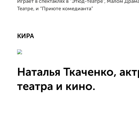
Играет в спектаклях в “Этюд-театре”, Малом Дра
Театре, и “Приюте комедианта”
КИРА
Наталья Ткаченко
, ак
театра и кино.