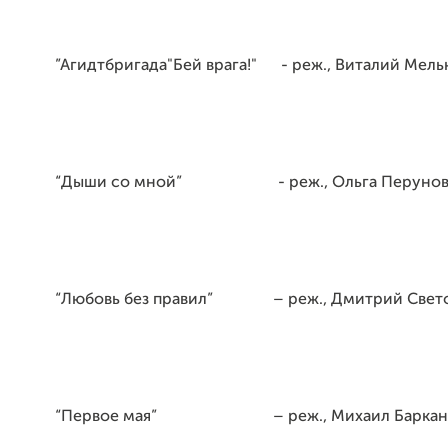
”Агидтбригада"Бей врага!" - реж., Виталий Мель
“Дыши со мной” - реж., Ольга Перунов
“Любовь без правил” – реж., Дмитрий Свет
“Первое мая” – реж., Михаил Баркан