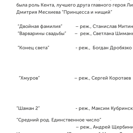
была роль Кента, лучшего друга главного героя Ли
Дмитрия Месхиева “Принцесса и нищий”
“Двойная фамилия” – реж., Станислав Ми
“Варварины свадьбы” – реж., Светлана Шиман
“Конец света” - реж., Богдан Дробязко
“Хмуров” – реж., Сергей Коротаев
“Шаман 2” - реж., Максим Кубринск
“Средний род. Единственное число”
– реж., Андрей Щербини