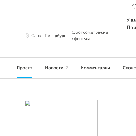
У в
При
Короткометражны
Санкт-Петербург
е фильмы
Проект
Новости
2
Комментарии
Спон