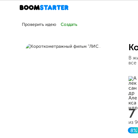
Проверить идею
Создать
К
В ж
все
7
из 
8%
З