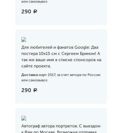
или самовывоз
290
a
Для любителей и фанатов Google: Два
постера 10х15 см c Сергеем Брином! А
так же ваше имя в списке спонсоров на
сайте проекта.
Доставка
март 2017, за счет автора по России
или самовывоз
290
a
Автограф автора портретов. С выездом
к Вам по Москве. Возможна отправка