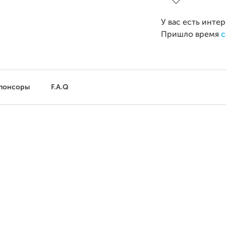
У вас есть инте
Пришло время
с
понсоры
F.A.Q