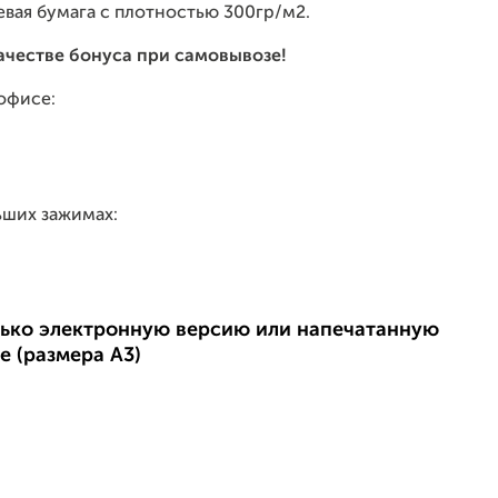
евая бумага с плотностью 300гр/м2.
качестве бонуса при самовывозе!
 офисе:
ьших зажимах:
олько электронную версию или напечатанную
е (размера А3)