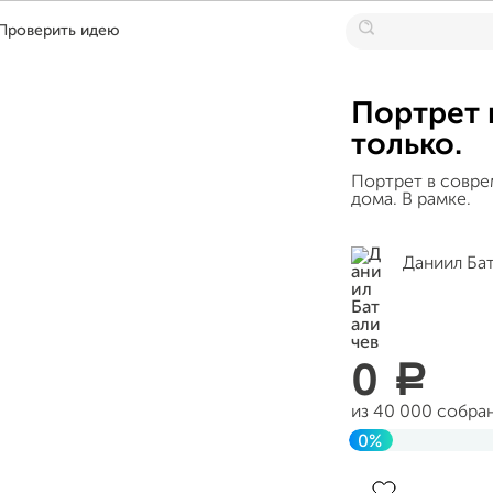
Проверить идею
Портрет в
только.
Портрет в совре
дома. В рамке.
Даниил Ба
0
a
из 40 000 собра
0%
Завершен 08 ма