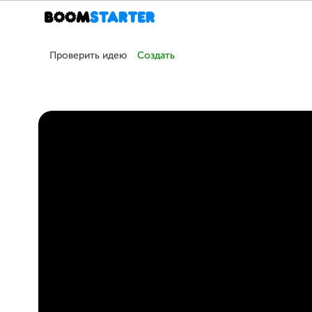
Проверить идею
Создать