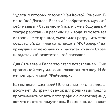
Чудеса, о которых говорил Жан Кокто? Конечно! Е
одно "но". Дягилев, Балла и "изобретатель музыки"
себя называл) Стравинский жили уже в будущем. А 
театре работал -- в реалиях 1917 года. И осветител
история не сохранила, умудрился разрушить стр
создателей. Дягилев хотел видеть "Фейерверк" из 
причудливых декорациях и раскатах музыки Страв
незадачливый осветитель всё провалил.
Для Дягилева и Балла это стало потрясением. Он
провальной саму идею инновационного шоу. И б
не повторяли свой "Фейерверк".
Как выглядел сценарий? Елена знает -- она видел
документ. Во время съемок для ролика мы предл
прокомментировать фотографию с фотографии д
вот что из этого получилось. Возможно, для освет