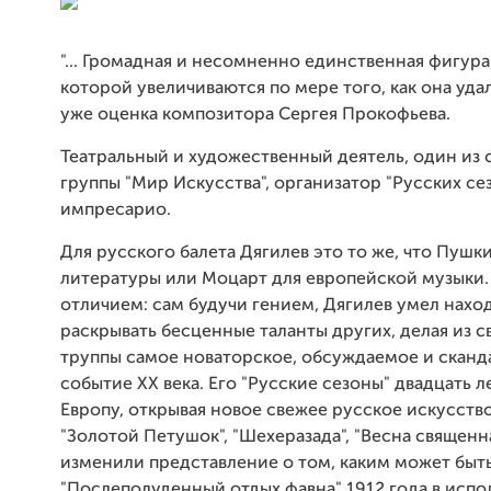
"... Громадная и несомненно единственная фигура
которой увеличиваются по мере того, как она удал
уже оценка композитора Сергея Прокофьева.
Театральный и художественный деятель, один из 
группы "Мир Искусства", организатор "Русских сез
импресарио.
Для русского балета Дягилев это то же, что Пушк
литературы или Моцарт для европейской музыки.
отличием: сам будучи гением, Дягилев умел нахо
раскрывать бесценные таланты других, делая из 
труппы самое новаторское, обсуждаемое и сканд
событие ХХ века. Его "Русские сезоны" двадцать 
Европу, открывая новое свежее русское искусство
"Золотой Петушок", "Шехеразада", "Весна священн
изменили представление о том, каким может быть
"Послеполуденный отдых фавна" 1912 года в исп