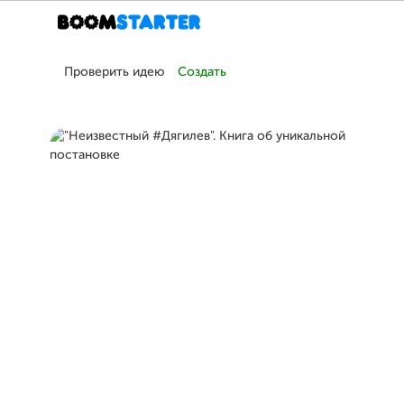
Проверить идею
Создать