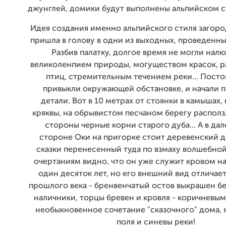
джунглей, домики будут выполнены альпийском с
Идея создания именно альпийского стиля загор
пришла в голову в одни из выходных, проведенны
Разбив палатку, долгое время не могли нал
великоленпием природы, могуществом красок, 
птиц, стремительным течением реки... Посто
привыкли окружающей обстановке, и начали п
детали. Вот в 10 метрах от стоянки в камышах,
кряквы, на обрывистом песчаном берегу располз
стороны черные корни старого дуба... А в дал
стороне Оки на пригорке стоит деревенский до
сказки перенесенный туда по взмаху волшебной
очертаниям видно, что он уже служит кровом н
один десяток лет, но его внешний вид отличае
прошлого века - бренвенчатый остов выкрашен бе
наличники, торцы бревен и кровля - коричневы
необыкновенное сочетание "сказочного" дома, 
поля и синевы реки!