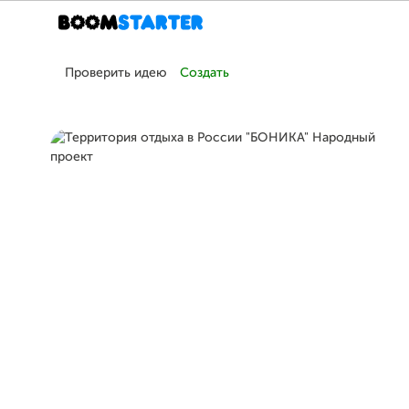
Проверить идею
Создать