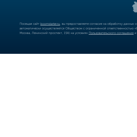
Посещая сайт
boomstarter.ru
, вы предоставляете согласие на обработку данных 
автоматически осуществляется Обществом с ограниченной ответственностью «Б
Москва, Ленинский проспект, 15А) на условиях
Пользовательского соглашения