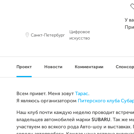
У в
При
Цифровое
Санкт-Петербург
искусство
Проект
Новости
Комментарии
Спонсо
Всем привет. Меня зовут
Тарас
.
Я являюсь организатором
Питерского клуба Суба
Наш клуб почти каждую неделю проводит встреч
владельцев автомобилей марки
SUBARU
. Так же м
участвуем во всякого рода Авто-шоу и выставках