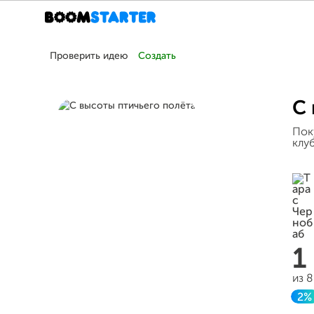
Проверить идею
Создать
С 
Пок
клу
1
из 
2%
З