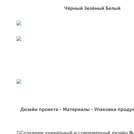
Чёрный Зелёный Белый
Дизайн проекта -
Материалы -
Упаковка продук
1)Создадим уникальный и современный дизайн
Bu