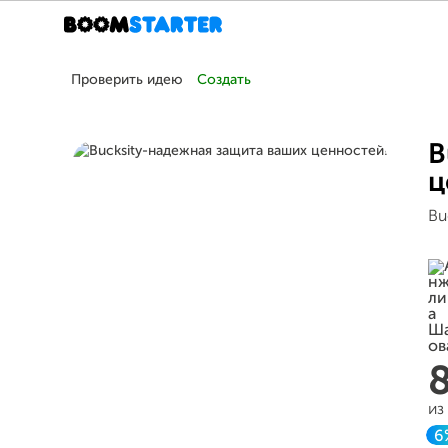
Проверить идею
Создать
B
ц
Bu
из
6