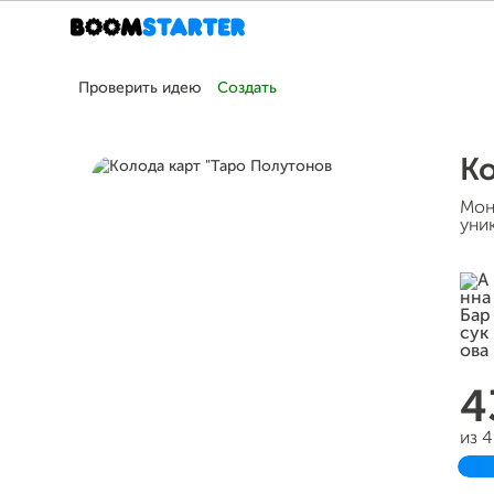
Проверить идею
Создать
Ко
Мон
уни
4
из 
З