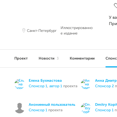
У в
При
Иллюстрированно
Санкт-Петербург
е издание
Проект
Новости
3
Комментарии
Спон
Елена Бухмастова
Анна Дмитр
спонсор 1
,
автор 1
проекта
спонсор 2
п
Анонимный пользователь
Dmitry Kopi
спонсор 1
проекта
спонсор 1
п