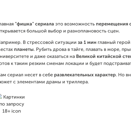
лавная
"фишка" сериала
это возможность
перемещения 
ткрывается большой выбор и разноплановость сцен.
апример. В стрессовой ситуации
за 1 мин
главный герой
естах
планеты
. Рубить дрова в тайге, плавать в море, п
ниверситете и даже оказаться на
Великой китайской сте
отов к таким резким сменам локации и будет подстраив
ам сериал несет в себе
развлекательных характер
. Но в
южет с элементами драмы и триллера.