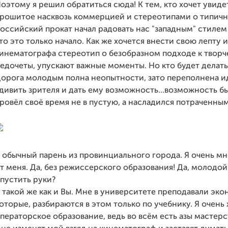
оэтому я решил обратиться сюда! К тем, кто хочет увиде
рошитое насквозь коммерцией и стереотипами о типичн
оссийский прокат начал радовать нас "западным" стилем 
то это только начало. Как же хочется внести свою лепту 
инематографа стереотип о безобразном подходе к творч
едочеты, упускают важные моменты. Но кто будет делать
орога молодым полна неопытности, зато переполнена ид
дивить зрителя и дать ему возможность...возможность б
ровёл своё время не в пустую, а насладился потраченны
 обычный парень из провинциального города. Я очень мно
т меня. Да, без режиссерского образования! Да, молодой
пустить руки?
 такой же как и Вы. Мне в университете преподавали эко
оторые, разбираются в этом только по учебнику. Я очень
ператорское образование, ведь во всём есть азы мастерст