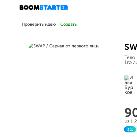
Проверить идею
Создать
SW
Тело 
1го л
9
из 1 
0%
Зав