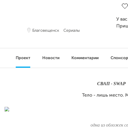
У вас
Приш
Благовещенск
Сериалы
Проект
Новости
Комментарии
Спонсо
СВАП - SWAP
Тело - лишь место. 
одна из обложек с