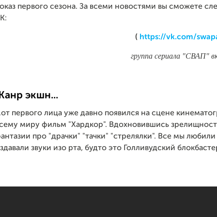
оказ первого сезона. За всеми новостями вы сможете след
К:
(
https://vk.com/swap
группа сериала "СВАП"
в
Жанр экшн...
..от первого лица уже давно появился на сцене кинемато
сему миру фильм "Хардкор". Вдохновившись зрелищность
антазии про "драчки" "тачки" "стрелялки". Все мы любили
здавали звуки изо рта, будто это Голливудский блокбасте