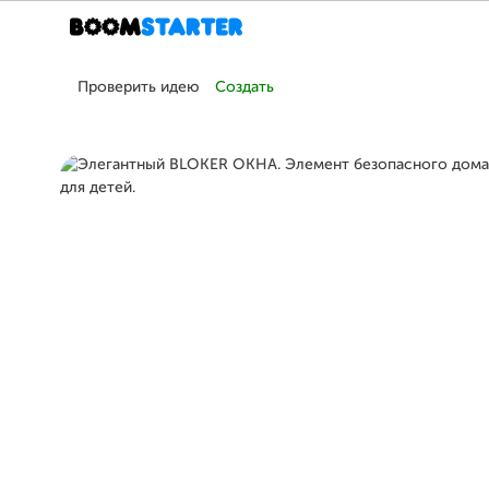
Проверить идею
Создать