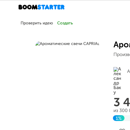
Проверить идею
Создать
Аро
Произв
А
3 
из 300
1%
Завер