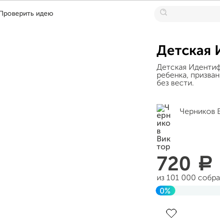
Проверить идею
Детская 
Детская Идентиф
ребенка, призва
без вести.
Черников 
720
a
из 101 000 собр
0%
Завершен 15 мар