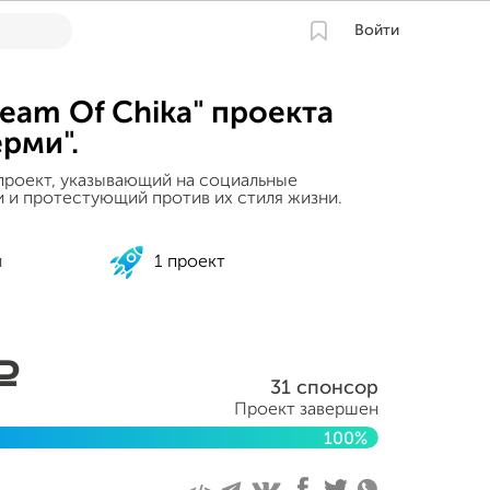
Войти
eam Of Chika" проекта
ерми".
роект, указывающий на социальные
и протестующий против их стиля жизни.
и
1 проект
a
31 спонсор
Проект завершен
100%
я 2013