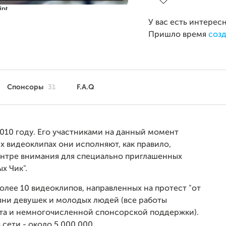
У вас есть интерес
Пришло время
созд
Спонсоры
31
F.A.Q
010 году. Его участниками на данный момент
их видеоклипах они исполняют, как правило,
центре внимания для специально приглашенных
х Чик".
олее 10 видеоклипов, направленных на протест "от
зни девушек и молодых людей (все работы
екта и немногочисленной спонсорской поддержки).
сети - около 5 000 000.