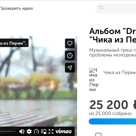
Проверить идею
Альбом "Dr
"Чика из П
Музыкальный треш-п
проблемы молодежи 
Чика из Перм
25 200
из 25 000 собрано
Завершен 20 декабр