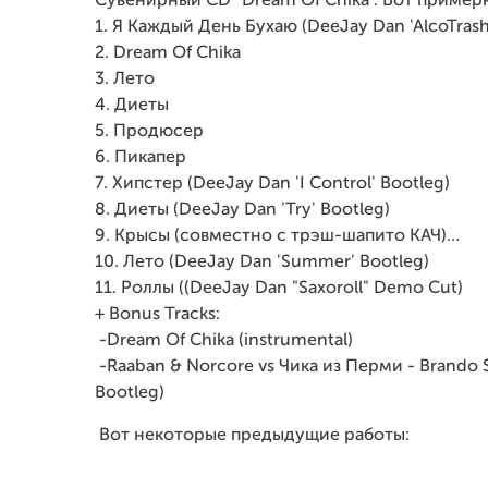
Сувенирный CD "Dream Of Chika". Вот пример
1. Я Каждый День Бухаю (DeeJay Dan 'AlcoTrash
2. Dream Of Chika
3. Лето
4. Диеты
5. Продюсер
6. Пикапер
7. Хипстер (DeeJay Dan 'I Control' Bootleg)
8. Диеты (DeeJay Dan 'Try' Bootleg)
9. Крысы (совместно с трэш-шапито КАЧ)…
10. Лето (DeeJay Dan 'Summer' Bootleg)
11. Роллы ((DeeJay Dan "Saxoroll" Demo Cut)
+ Bonus Tracks:
-Dream Of Chika (instrumental)
-Raaban & Norcore vs Чика из Перми - Brando S
Bootleg)
Вот некоторые предыдущие работы: