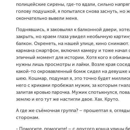
полицейские сирены, где-то вдали, сильно напря
голову подушкой, я попытался снова заснуть, но 
окончательно вывели меня.
Поднявшись, я заковылял к балконной двери, хоте
закрыть, но краем глаза увидел необычную картин
балкон. Охренеть, на нашей улице, кино снимают. 
кармана смартфон, включил камеру и тоже начал 
эпичный момент для истории. Хотя кого я обманы
нужны лишь просмотры и лайки. Возле края сосед
какой-то окровавленный бомж сидел на девушке и
шею. Кошмар, подумал я, это точно будет милли
него с криками пробежал мужик, за которым гнала
залитая кровью парочка. Мужик спотыкнулся, пова
землю и его тут же настигли двое. Хах. Круто.
А где же съёмочная группа? – прошептал я, огляды
сторонам.
- Помогите, помогите! – с другого конца улицы б