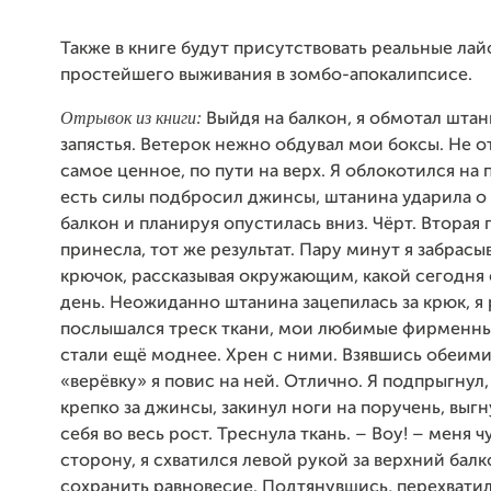
Также в книге будут присутствовать реальные лай
простейшего выживания в зомбо-апокалипсисе.
Отрывок из книги:
Выйдя на балкон, я обмотал штан
запястья. Ветерок нежно обдувал мои боксы. Не о
самое ценное, по пути на верх. Я облокотился на 
есть силы подбросил джинсы, штанина ударила о
балкон и планируя опустилась вниз. Чёрт. Вторая 
принесла, тот же результат. Пару минут я забрас
крючок, рассказывая окружающим, какой сегодня
день. Неожиданно штанина зацепилась за крюк, я 
послышался треск ткани, мои любимые фирменн
стали ещё моднее. Хрен с ними. Взявшись обеими
«верёвку» я повис на ней. Отлично. Я подпрыгнул,
крепко за джинсы, закинул ноги на поручень, выгн
себя во весь рост. Треснула ткань. – Воу! – меня ч
сторону, я схватился левой рукой за верхний балк
сохранить равновесие. Подтянувшись, перехвати