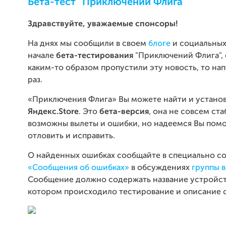
Бета-тест "Приключений Флига"
Здравствуйте, уважаемые спонсоры!
На днях мы сообщили в своем
блоге
и социальных
начале
бета-тестирования
"Приключений Флига", 
каким-то образом пропустили эту новость, то н
раз.
«Приключения Флига» Вы можете найти и установ
Яндекс.Store
. Это
бета-версия
, она не совсем ста
возможны вылеты и ошибки, но надеемся Вы помо
отловить и исправить.
О найденных ошибках сообщайте в специально с
«Сообщения об ошибках»
в обсуждениях
группы в
Сообщение должно содержать название устройст
котором происходило тестирование и описание 