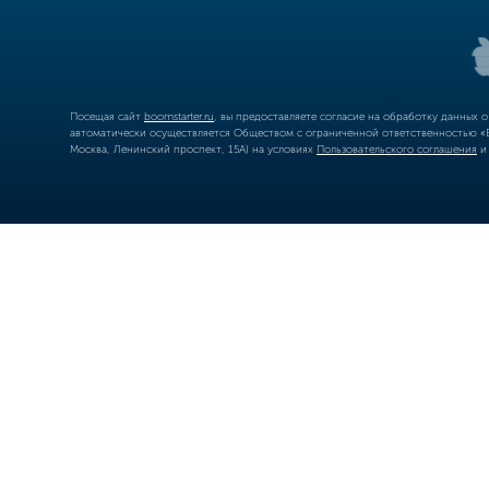
Посещая сайт
boomstarter.ru
, вы предоставляете согласие на обработку данных 
автоматически осуществляется Обществом с ограниченной ответственностью «Б
Москва, Ленинский проспект, 15А) на условиях
Пользовательского соглашения