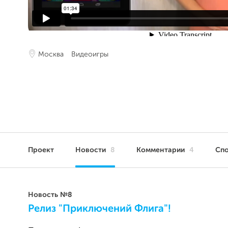
Москва
Видеоигры
Проект
Новости
8
Комментарии
4
Сп
Новость №8
Релиз "Приключений Флига"!