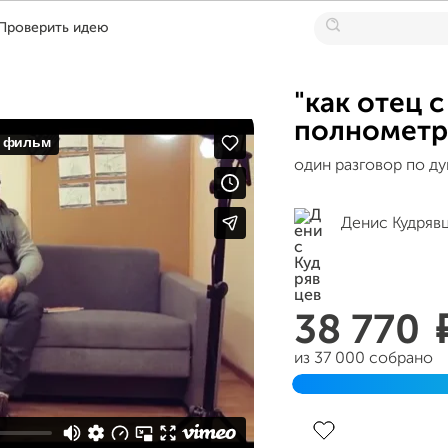
Проверить идею
"как отец с
полнометр
один разговор по д
Денис Кудряв
38 770
из 37 000 собрано
Завершен 23 марта 