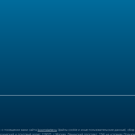
ых о посещении вами сайта
boomstarter.ru
(файлы cookie и иные пользовательские данные), сбо
ический и почтовый адрес: 119071, г Москва, Ленинский проспект, 15А) на условиях
Пользов