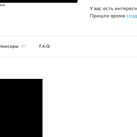
У вас есть интерес
Пришло время
созд
понсоры
47
F.A.Q