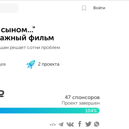
Войти
 сыном..."
ажный фильм
ушам решает сотни проблем
цев
2 проекта
a
47 спонсоров
Проект завершен
104%
2014