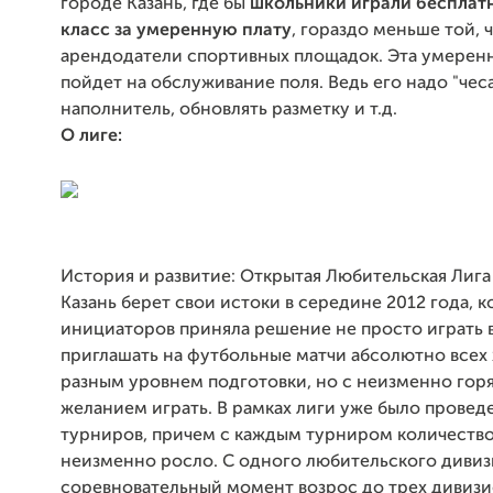
городе Казань, где бы
школьники играли бесплатн
класс за умеренную плату
, гораздо меньше той, 
арендодатели спортивных площадок. Эта умеренн
пойдет на обслуживание поля. Ведь его надо "чеса
наполнитель, обновлять разметку и т.д.
О лиге:
История и развитие: Открытая Любительская Лига 
Казань берет свои истоки в середине 2012 года, к
инициаторов приняла решение не просто играть в
приглашать на футбольные матчи абсолютно всех
разным уровнем подготовки, но с неизменно го
желанием играть. В рамках лиги уже было провед
турниров, причем с каждым турниром количеств
неизменно росло. С одного любительского диви
соревновательный момент возрос до трех дивизи