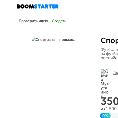
Проверить идею
Создать
Спор
Футболи
на футб
российс
Да
35
из 1 500
0%