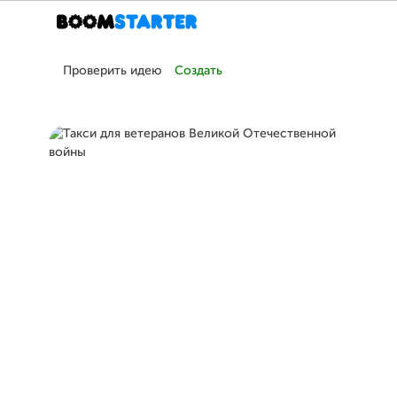
Проверить идею
Создать