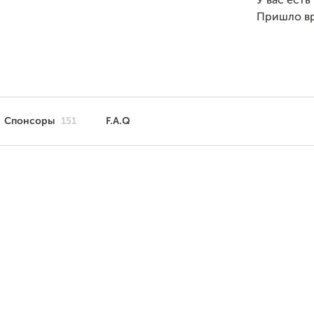
У вас есть
Пришло в
Спонсоры
151
F.A.Q