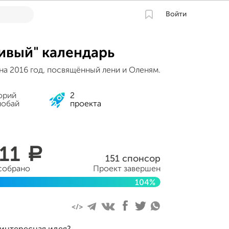
Войти
ивый" календарь
на 2016 год, посвящённый лени и Оленям.
орий
2
нобай
проекта
211
a
151 спонсор
 собрано
Проект завершен
104%
 24 декабря 2015