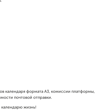
:
ров календаря формата А3, комиссии платформы,
имости почтовой отправки.
у календарю жизнь!