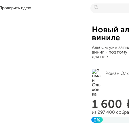
Проверить идею
Новый ал
виниле
Альбом уже запи
винил - поэтому
для неё
Роман Оль
1 600
из 297 400 собр
0%
Завершен 22 авг