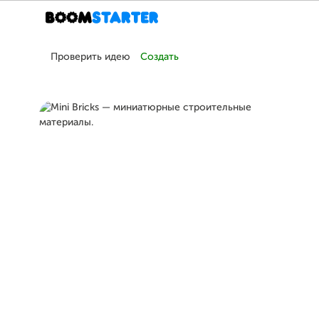
Проверить идею
Создать