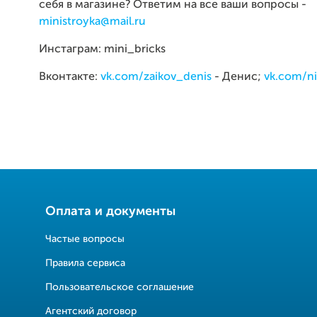
себя в магазине? Ответим на все ваши вопросы -
ministroyka@mail.ru
Инстаграм: mini_bricks
Вконтакте:
vk.com/zaikov_denis
- Денис;
vk.com/ni
Оплата и документы
Частые вопросы
Правила сервиса
Пользовательское соглашение
Агентский договор