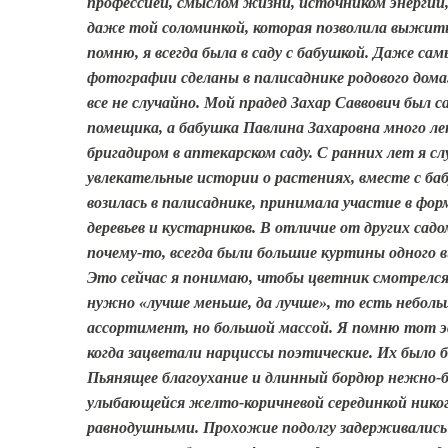
профессией, смыслом жизни, источником энергии,
даже той соломинкой, которая позволила выжить.
помню, я всегда была в саду с бабушкой. Даже сам
фотографии сделаны в палисаднике родового дома
все не случайно. Мой прадед Захар Саввович был с
помещика, а бабушка Павлина Захаровна много л
бригадиром в аптекарском саду. С ранних лет я с
увлекательные истории о растениях, вместе с ба
возилась в палисаднике, принимала участие в фо
деревьев и кустарников. В отличие от других садо
почему-то, всегда были большие куртины одного 
Это сейчас я понимаю, чтобы цветник смотрелся
нужно «лучше меньше, да лучше», то есть небол
ассортимент, но большой массой. Я помню тот э
когда зацветали нарциссы поэтические. Их было б
Пьянящее благоухание и длинный бордюр нежно-б
улыбающейся желто-коричневой серединкой никог
равнодушными. Прохожие подолгу задерживались 