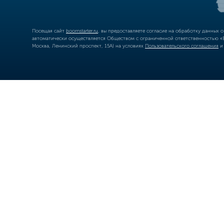
Посещая сайт
boomstarter.ru
, вы предоставляете согласие на обработку данных 
автоматически осуществляется Обществом с ограниченной ответственностью «Б
Москва, Ленинский проспект, 15А) на условиях
Пользовательского соглашения