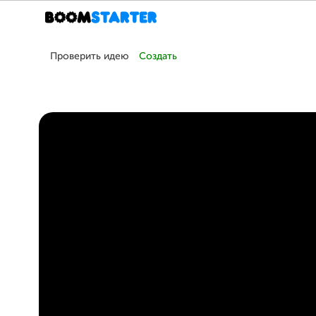
Проверить идею
Создать