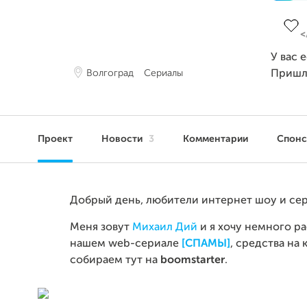
Заве
У вас 
Волгоград
Сериалы
Пришл
Проект
Новости
3
Комментарии
Спон
Добрый день, любители интернет шоу и сер
Меня зовут
Михаил Дий
и я хочу немного ра
нашем
web
-сериале
[СПАМЫ]
, средства на
собираем тут на
boomstarter
.