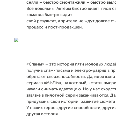
сняли – быстро смонтажили – быстро выло
Все довольны! Актёры быстро видят
плод с
команда быстро видит
свой результат, а зрители не ждут долгие 
процесс и пост-продакшен.
«Спамы» – это история пяти молодых люде
получив спам-письма и электро-разряд в п
обретают сверхспособности. Да, идея взята
сериала «
MisFits
», на который, кстати, аме
начали снимать адаптацию. Но у нас сходств
завязке в пилотной серии заканчиваются. Д
придуманы свои истории, развитие сюжета
У наших героев другие способности, други
другая история.