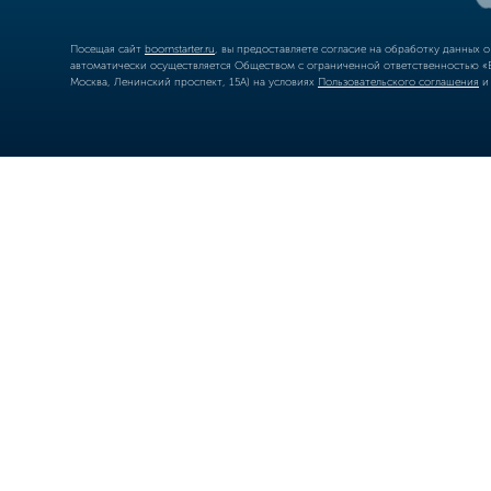
Посещая сайт
boomstarter.ru
, вы предоставляете согласие на обработку данных 
автоматически осуществляется Обществом с ограниченной ответственностью «Б
Москва, Ленинский проспект, 15А) на условиях
Пользовательского соглашения