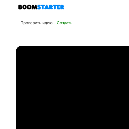
Проверить идею
Создать