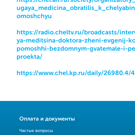
https://chel.aif.ru/society/organizator
ugaya_medicina_obratilis_k_chelyab
omoshchyu
https://radio.cheltv.ru/broadcasts/inte
ya-meditsina-doktora-zheni-evgenij-k
pomoshhi-bezdomnym-gvatemale-i-per
proekta/
https://www.chel.kp.ru/daily/26980.4/
Оплата и документы
Частые вопросы