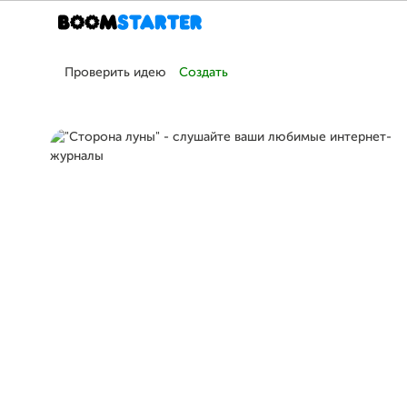
Проверить идею
Создать