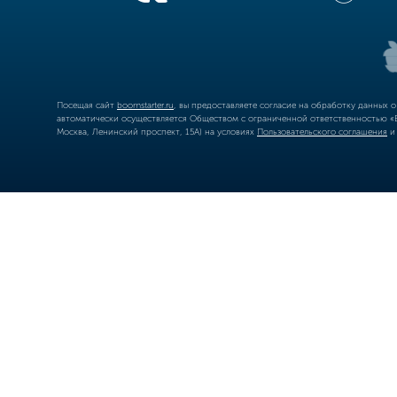
Посещая сайт
boomstarter.ru
, вы предоставляете согласие на обработку данных 
автоматически осуществляется Обществом с ограниченной ответственностью «Б
Москва, Ленинский проспект, 15А) на условиях
Пользовательского соглашения