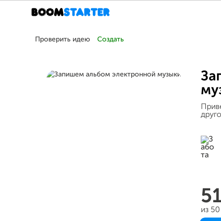
Проверить идею
Создать
За
му
Приве
друго
5
из 50