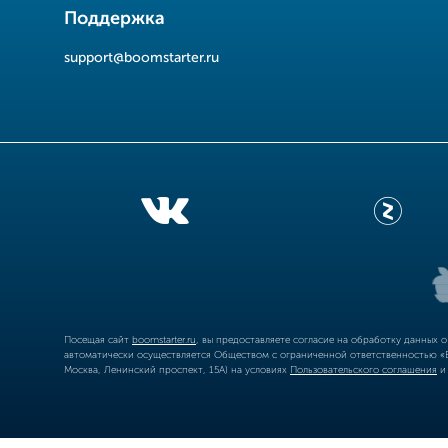
Поддержка
support@boomstarter.ru
Посещая сайт
boomstarter.ru
, вы предоставляете согласие на обработку данных 
автоматически осуществляется Обществом с ограниченной ответственностью «Б
Москва, Ленинский проспект, 15А) на условиях
Пользовательского соглашения