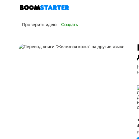
Проверить идею
Создать