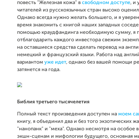
повесть "Железная кожа" в
свободном доступе
, и
читателей из русскоязычных стран высоко оценил
Однако всегда нужно желать большего, и я уверен
время знакомить с книгой наших западных соседе
помощью краудфандинга необходимую сумму, я 
отблагодарить каждого инвестора свежим экземп
на оставшиеся средства сделать перевод на англи
немецкий и французский языки. Работа над англ
вариантом
уже идет
, однако без вашей помощи р
затянется на года.
Библия третьего тысячелетия
Полный текст произведения доступен на
моем са
книгу, я объединил два и без того экзотических жа
"нанопанк" и "меха". Однако несмотря на особое 
экшн-сценам и мифологии будущего, основная ми