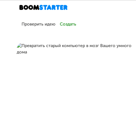
Проверить идею
Создать