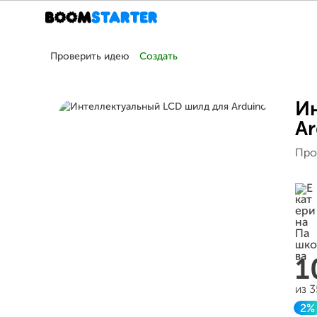
Проверить идею
Создать
И
Ar
Про
1
из 
2%