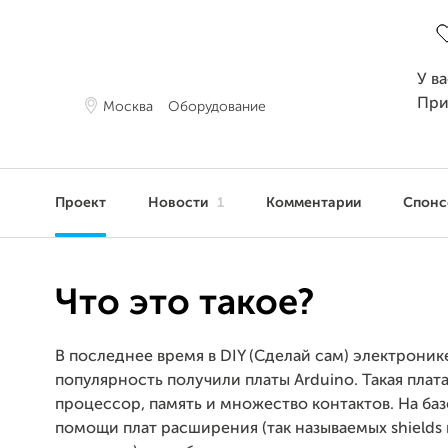
З
У в
При
Москва
Оборудование
Проект
Новости
1
Комментарии
Спон
Что это такое?
В последнее время в DIY (Сделай сам) электрони
популярность получили платы Arduino. Такая плат
процессор, память и множество контактов. На баз
помощи плат расширения (так называемых shields