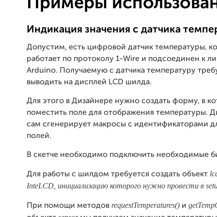
Примеры использова
Индикация значения с датчика темпе
Допустим, есть цифровой датчик температуры, к
работает по протоколу 1-Wire и подсоединен к ли
Arduino. Получаемую с датчика температуру треб
выводить на дисплей LCD шилда.
Для этого в Дизайнере нужно создать форму, в к
поместить поле для отображения температуры. 
сам сгенерирует макросы с идентификаторами д
полей.
В скетче необходимо подключить необходимые б
lc
Для работы с шилдом требуется создать объект
InteLCD, инициализацию которого нужно провести в setu
requestTemperatures()
getTemp
При помощи методов
и