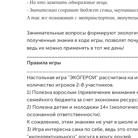
- На что заменить одноразовые вещи.
- Значительно сохранит бюджет семьи, научившись
А так же познакомит с экотранспортом, экопутеш
Занимательные вопросы формируют экологиче
полученные знания в ходе игры, позволят поч
ведь их можно применять в тот же день!
____________________________________
Правила игры
____________________________________
Настольная игра "ЭКОГЕРОИ" рассчитана на и
количество игроков 2-8 участников.
1) Полезна взрослым (привлечение внимания 
семейного бюджета за счет экономии ресурсо
2) Полезна детям и молодежи 14+ (экологич
осознанной ответственности).
К сожалению, этим знаниям не учат в школе и
3) Игра интересна сама по себе, ведь это от
"интеллектуального" досуга в кругу друзей.