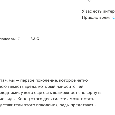
У вас есть инте
Пришло время
с
понсоры
7
F.A.Q
та», мы — первое поколение, которое четко
всю тяжесть вреда, который наносится ей
следними, у кого еще есть возможность повернуть
ие виды. Конец этого десятилетия может стать
ставители этого поколения, рады представить