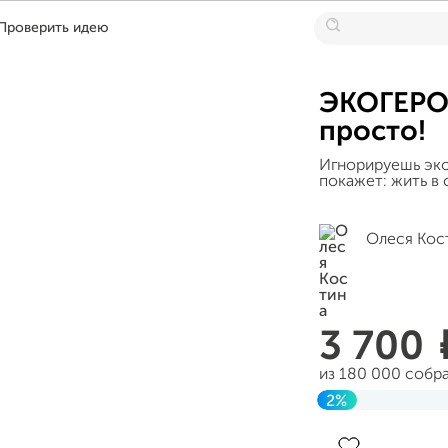
Проверить идею
ЭКОГЕРОИ
просто!
Игнорируешь эк
покажет: жить в 
Олеся Кос
3 700
из 180 000 собр
2%
Завершен 24 се