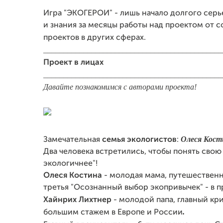
Игра "ЭКОГЕРОИ" - лишь начало долгого серь
и знания за месяцы работы над проектом от 
проектов в других сферах.
_____________________________________________
Проект в лицах
_____________________________________________
Давайте познакомимся с авторами проекта!
Олеся Кост
Замечательная
семья экологистов
:
Два человека встретились, чтобы понять свою
экологичнее"!
Олеся Костина
- молодая мама, путешественни
третья "Осознанный выбор экопривычек" - в п
Хайнрих Лихтнер
- молодой папа, главный кр
.
большим стажем в Европе и России