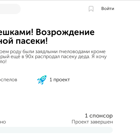
Войти
ешками! Возрождение
ой пасеки!
оем роду были заядлыми пчеловодами кроме
рый ещё в 90х распродал пасеку деда. Я хочу
ло!
оспелов
1 проект
1 спонсор
ано
Проект завершен
ня 2014