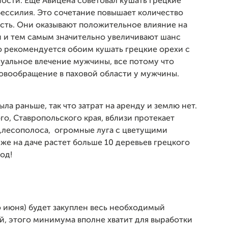
ости. Еще Авицена советовал кушать грецкие
бессилия. Это сочетание повышает количество
есть. Они оказывают положительное влияние на
 и тем самым значительно увеличивают шанс
то рекомендуется обоим кушать грецкие орехи с
суальное влечение мужчины, все потому что
вообращение в паховой области у мужчины.
ыла раньше, так что затрат на аренду и землю нет.
го, Ставропольского края, вблизи протекает
в,лесополоса, огромные луга с цветущими
 же на даче растет больше 10 деревьев грецкого
год!
 июня) будет закуплен весь необходимый
ей, этого минимума вполне хватит для выработки