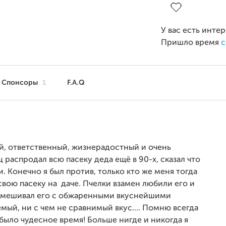
У вас есть инте
Пришло время
с
Спонсоры
1
F.A.Q
т!
ый, ответственный, жизнерадостный и очень
ц распродал всю пасеку деда ещё в 90-х, сказал что
и. Конечно я был против, только кто же меня тогда
 свою пасеку на даче. Пчелки взамен любили его и
д смешивал его с обжаренными вкуснейшими
мый, ни с чем не сравнимый вкус.... Помню всегда
 было чудесное время! Больше нигде и никогда я