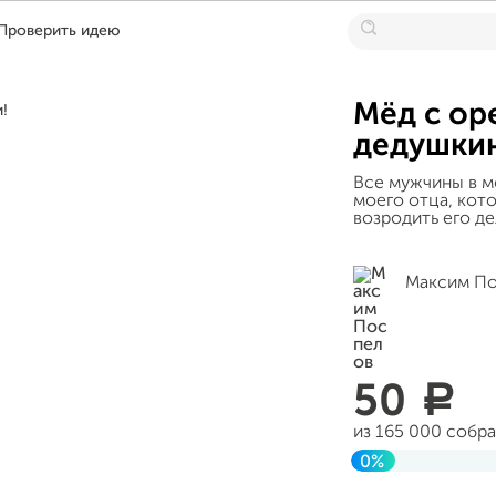
Проверить идею
Мёд с ор
дедушкин
Все мужчины в м
моего отца, кото
возродить его де
Максим П
50
a
из 165 000 собр
0%
Завершен 05 ию