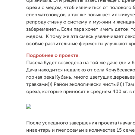
организма.
Эти рецепты известны еще с древн
орехи с медом, чтоб излечиться от полового 
сперматозоидов, а так же повышает их живуч
репродуктивную систему и мужчин и женщин
забеременеть. Если пара хочет иметь деток, 
медом. К тому же эта смесь увеличивает сек
особые растительные ферменты улучшают кро
Подробнее о проекте.
Пасека будет возведена на той же даче где и б
Дача находится недалеко от села Кочубеевско
горная река Кубань, много цветущих деревье
травками))) Район экологически чистый))) Там
ореха, которые приносят в среднем 400 кг. в 
После успешного завершения проекта (начало
инвентарь и пчелосемьи в количестве 15 сем