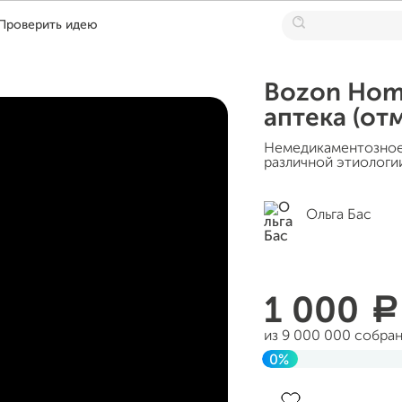
Проверить идею
Bozon Hom
аптека (от
Немедикаментозное 
различной этиологии
Ольга Бас
1 000
a
из 9 000 000 собра
0%
До цели