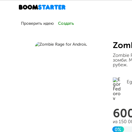
Проверить идею
Создать
Zomb
Zombie R
зомби. 
рубеж.
Eg
60
из 150 
0%