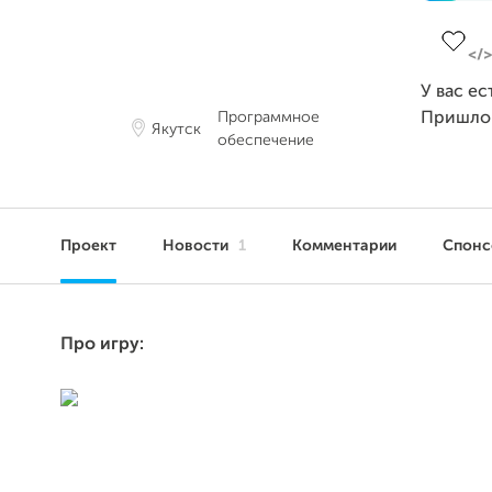
Заверш
У вас ес
Программное
Пришло
Якутск
обеспечение
Проект
Новости
1
Комментарии
Спон
Про игру: