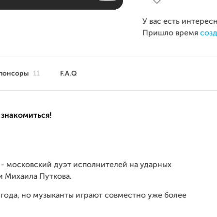
У вас есть интерес
Пришло время
созд
понсоры
11
F.A.Q
 знакомиться!
 - московский дуэт исполнителей на ударных
и Михаила Путкова.
года, но музыканты играют совместно уже более