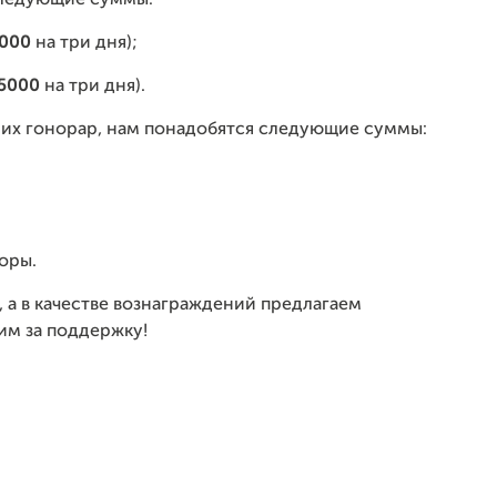
следующие суммы:
000
на три дня);
5000
на три дня).
ь их гонорар, нам понадобятся следующие суммы:
оры.
 а в качестве вознаграждений предлагаем
им за поддержку!