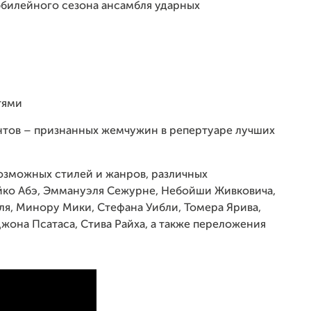
юбилейного сезона ансамбля ударных
тями
нтов – признанных жемчужин в репертуаре лучших
озможных стилей и жанров, различных
йко Абэ, Эммануэля Сежурне, Небойши Живковича,
ля, Минору Мики, Стефана Уибли, Томера Ярива,
жона Псатаса, Стива Райха, а также переложения