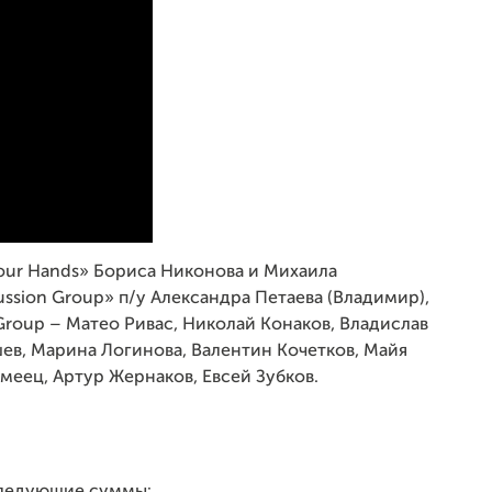
Four Hands» Бориса Никонова и Михаила
ussion Group» п/у Александра Петаева (Владимир),
roup – Матео Ривас, Николай Конаков, Владислав
в, Марина Логинова, Валентин Кочетков, Майя
еец, Артур Жернаков, Евсей Зубков.