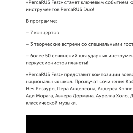
«PercaRUS Fest» станет ключевым событием 
инструментов PercaRUS Duo!
В программе:
– 7 концертов
– 3 творческие встречи со специальными гос
– более 50 сочинений для ударных инструме
перкуссионистов планеты!
«PercaRUS Fest» представит композиции всев
национальных школ. Прозвучат сочинения Кэ
Нея Розауро, Пера Андерсона, Андерса Коппе
Ади Морага, Авнера Дормана, Аурелла Холо, Д
классической музыки.