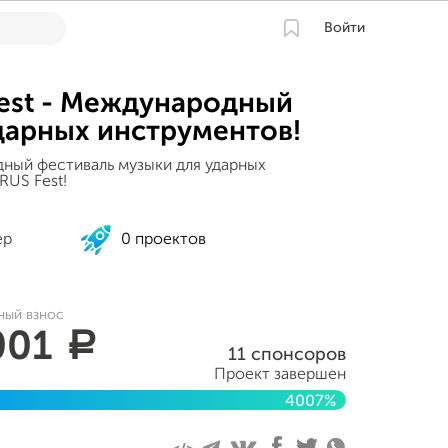
Войти
Fest - Международный
дарных инструментов!
ный фестиваль музыки для ударных
RUS Fest!
ер
0 проектов
ный взнос
001
a
11 спонсоров
Проект завершен
4007%
2021