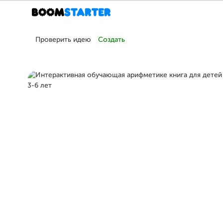
Проверить идею
Создать