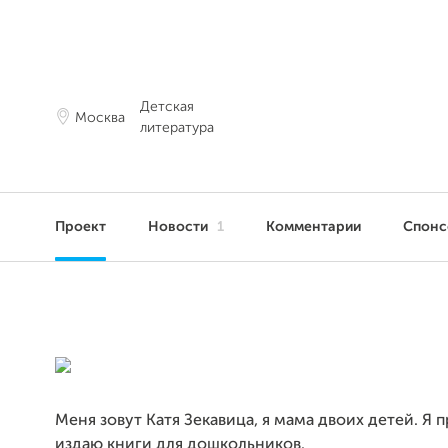
Детская
Москва
литература
Проект
Новости
1
Комментарии
Спон
Меня зовут Катя Зекавица, я мама двоих детей. Я
издаю книги для дошкольников.