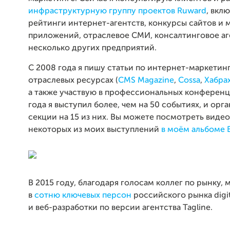
инфраструктурную группу проектов Ruward
, вкл
рейтинги интернет-агентств, конкурсы сайтов и
приложений, отраслевое СМИ, консалтинговое аг
несколько других предприятий.
С 2008 года я пишу статьи по интернет-маркетинг
отраслевых ресурсах (
CMS Magazine
,
Cossa
,
Хабра
а также участвую в профессиональных конференци
года я выступил более, чем на 50 событиях, и орг
секции на 15 из них. Вы можете посмотреть виде
некоторых из моих выступлений
в моём альбоме 
В 2015 году, благодаря голосам коллег по рынку,
в
сотню ключевых персон
российского рынка digi
и веб-разработки по версии агентства Tagline.