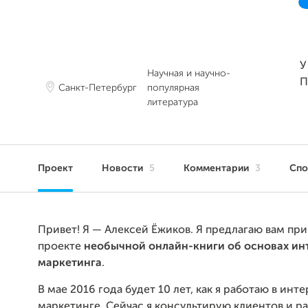
У
Научная и научно-
П
Санкт-Петербург
популярная
литература
Проект
Новости
5
Комментарии
3
Сп
Привет! Я — Алексей Ёжиков. Я предлагаю вам при
проекте
необычной онлайн-книги об основах ин
маркетинга
.
В мае 2016 года будет 10 лет, как я работаю в инт
маркетинге. Сейчас я консультирую клиентов и р