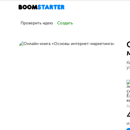
Проверить идею
Создать
К
у
А
и