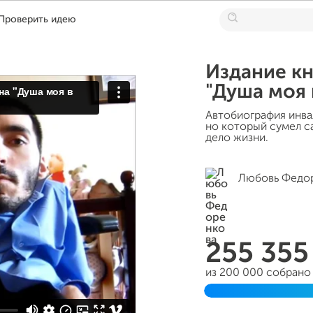
Проверить идею
Издание к
"Душа моя 
Автобиография инвал
но который сумел с
дело жизни.
Любовь Федо
255 35
из 200 000 собрано
Завершен 11 мая 20