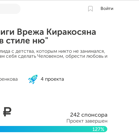
Войти
ниги Врежа Киракосяна
в стиле ню"
ида с детства, которым никто не занимался,
ам себя сделать Человеком, обрести любовь и
ренкова
4 проекта
5
a
242 спонсора
Проект завершен
127%
14