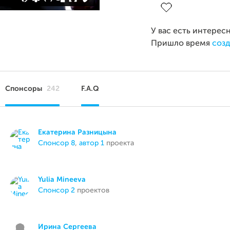
У вас есть интерес
Пришло время
созд
Спонсоры
242
F.A.Q
Екатерина Разницына
спонсор 8
,
автор 1
проекта
Yulia Mineeva
спонсор 2
проектов
Ирина Сергеева