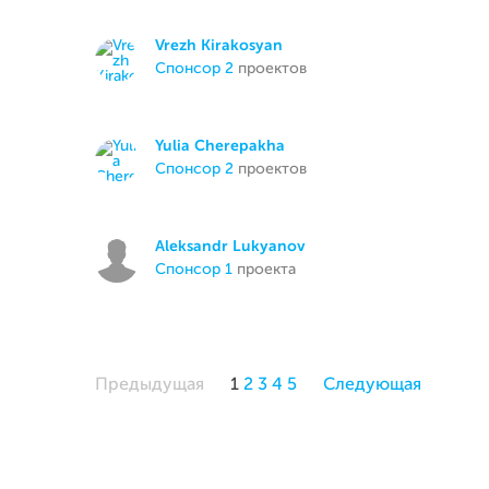
Vrezh Kirakosyan
спонсор 2
проектов
Yulia Cherepakha
спонсор 2
проектов
Aleksandr Lukyanov
спонсор 1
проекта
Предыдущая
1
2
3
4
5
Следующая