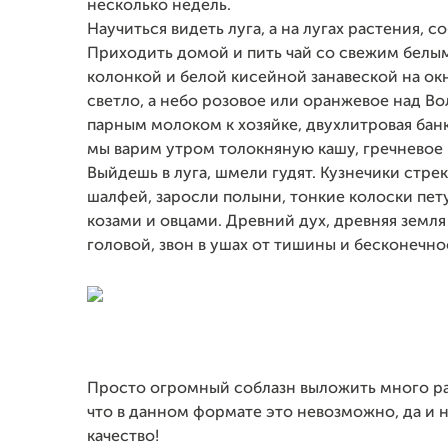
несколько недель.
Научиться видеть луга, а на лугах растения, 
Приходить домой и пить чай со свежим белым
колонкой и белой кисейной занавеской на окн
светло, а небо розовое или оранжевое над Во
парным молоком к хозяйке, двухлитровая банк
мы варим утром толокняную кашу, гречневое 
Выйдешь в луга, шмели гудят. Кузнечики стрек
шалфей, заросли полыни, тонкие колоски пет
козами и овцами. Древний дух, древняя земля
головой, звон в ушах от тишины и бесконечн
Просто огромный соблазн выложить много раб
что в данном формате это невозможно, да и н
качество!