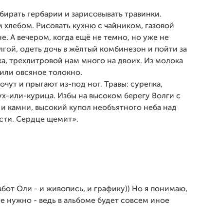
собирать гербарии и зарисовывать травинки.
 хлебом. Рисовать кухню с чайником, газовой
е. А вечером, когда ещё не темно, но уже не
лгой, одеть дочь в жёлтый комбинезон и пойти за
а, трехлитровой нам много на двоих. Из молока
или овсяное толокно.
очут и прыгают из-под ног. Травы: сурепка,
ух-или-курица. Избы на высоком берегу Волги с
 и камни, высокий купол необъятного неба над
ости. Сердце щемит».
от Оли - и живопись, и графику)) Но я понимаю,
е нужно - ведь в альбоме будет совсем иное