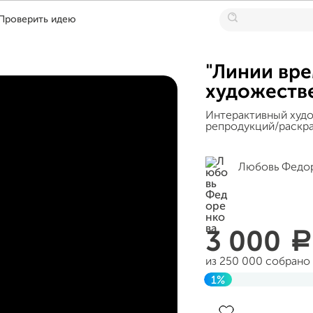
Проверить идею
"Линии вре
художеств
Интерактивный худ
репродукций/раскра
Любовь Федо
3 000
a
из 250 000 собрано
1%
Завершен 07 август