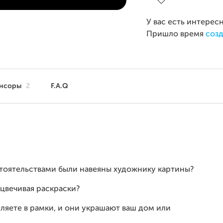
У вас есть интерес
Пришло время
созд
нсоры
2
F.A.Q
стоятельствами были навеяны художнику картины?
сцвечивая раскраски?
ете в рамки, и они украшают ваш дом или