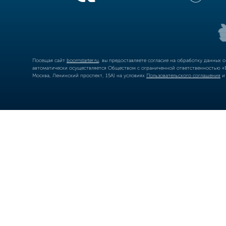
Посещая сайт
boomstarter.ru
, вы предоставляете согласие на обработку данных 
автоматически осуществляется Обществом с ограниченной ответственностью «Б
Москва, Ленинский проспект, 15А) на условиях
Пользовательского соглашения