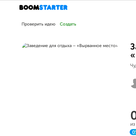
Проверить идею
Создать
З
«
Чу
из
0