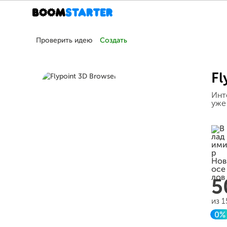
Проверить идею
Создать
Fl
Инт
уже
5
из 
0%
З