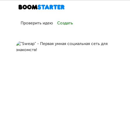
Проверить идею
Создать