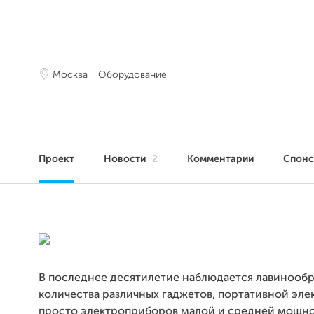
Москва
Оборудование
Проект
Новости
2
Комментарии
Спон
В последнее десятилетие наблюдается лавинооб
количества различных гаджетов, портативной эле
просто электроприборов малой и средней мощно