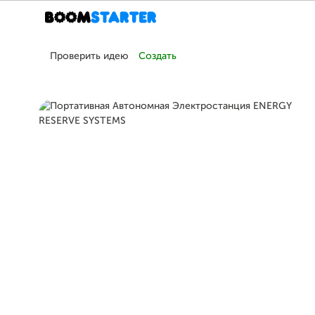
Проверить идею
Создать