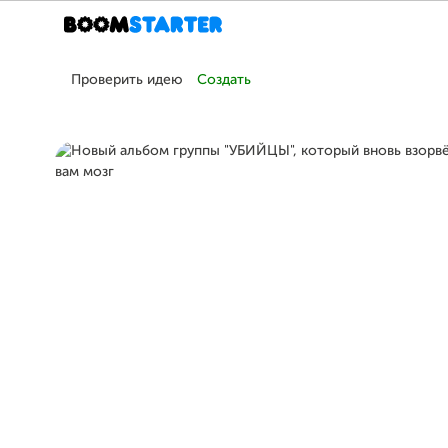
Проверить идею
Создать