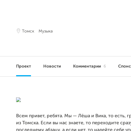
Томск
Музыка
Проект
Новости
Комментарии
6
Спон
Всем привет, ребята. Мы — Лёша и Вика, то есть, 
из Томска. Если вы нас знаете, то переходите сраз
последнему абзацу, а если нет, то налейте себе ч