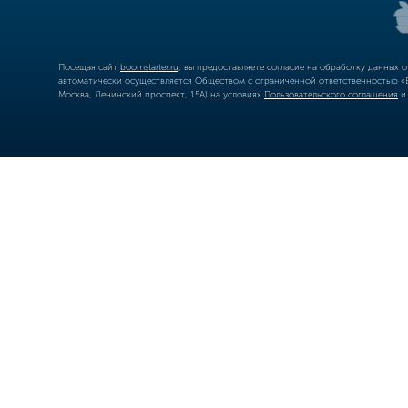
Посещая сайт
boomstarter.ru
, вы предоставляете согласие на обработку данных 
автоматически осуществляется Обществом с ограниченной ответственностью «Б
Москва, Ленинский проспект, 15А) на условиях
Пользовательского соглашения