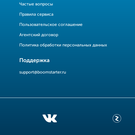
Частые вопросы
Правила сервиса
Пользовательское соглашение
Агентский договор
Политика обработки персональных данных
Поддержка
support@boomstarter.ru