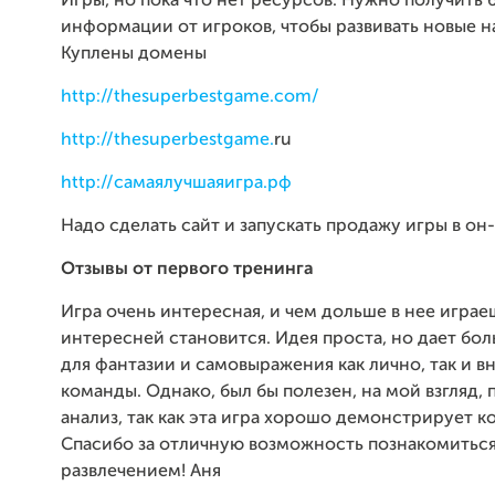
Игры, но пока что нет ресурсов. Нужно получить
информации от игроков, чтобы развивать новые н
Куплены домены
http://thesuperbestgame.com/
http://thesuperbestgame.
ru
http://самаялучшаяигра.рф
Надо сделать сайт и запускать продажу игры в он
Отзывы от первого тренинга
Игра очень интересная, и чем дольше в нее играе
интересней становится. Идея проста, но дает бо
для фантазии и самовыражения как лично, так и в
команды. Однако, был бы полезен, на мой взгляд,
анализ, так как эта игра хорошо демонстрирует к
Спасибо за отличную возможность познакомитьс
развлечением! Аня