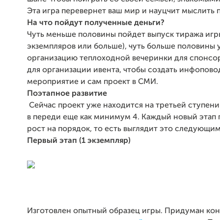
Эта игра перевернет ваш мир и науцчит мыслить 
На что пойдут полученные деньги?
Чуть меньше половины пойдет выпуск тиража игр
экземпляров или больше), чуть больше половины 
организацию теплоходной вечеринки для спонсор
для организации ивента, чтобы создать инфопово
мероприятие и сам проект в СМИ.
Поэтапное развитие
Сейчас проект уже находится на третьей ступени
в переди еще как минимум 4. Каждый новый этап 
рост на порядок, то есть выглядит это следующи
Первый этап (1 экземпляр)
Изготовлен опытный образец игры. Придуман кон