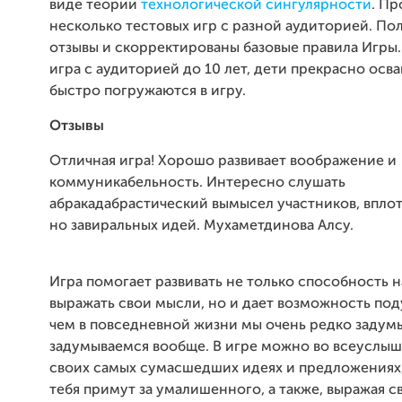
виде теории
технологической сингулярности
. П
несколько тестовых игр с разной аудиторией. По
отзывы и скорректированы базовые правила Игры
игра с аудиторией до 10 лет, дети прекрасно осв
быстро погружаются в игру.
Отзывы
Отличная игра! Хорошо развивает воображение и
коммуникабельность.
Интересно слушать
абракадабрастический вымысел участников, вплот
но завиральных идей. Мухаметдинова Алсу.
Игра помогает развивать не только способность 
выражать свои мысли, но и дает возможность под
чем в повседневной жизни мы очень редко задум
задумываемся вообще. В игре можно во всеуслыш
своих самых сумасшедших идеях и предложениях, 
тебя примут за умалишенного, а также, выражая с