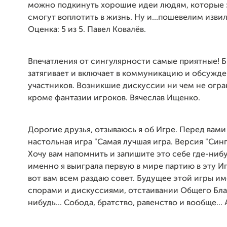
можно подкинуть хорошие идеи людям, которые 
смогут воплотить в жизнь. Ну и...пошевелим извил
Оценка: 5 из 5. Павел Ковалёв.
Впечатления от сингулярности самые приятные! 
затягивает и включает в коммуникацию и обсужде
участников. Возникшие дискуссии ни чем не огр
кроме фантазии игроков. Вячеслав Ищенко.
Дорогие друзья, отзываюсь я об Игре. Перед вами
настольная игра "Самая лучшая игра. Версия "Синг
Хочу вам напомнить и запишите это себе где-нибу
именно я выиграла первую в мире партию в эту И
вот вам всем раздаю совет. Будущее этой игры и
спорами и дискуссиями, отстаивании Общего Бла
нибудь... Собода, братство, равенство и вообще..