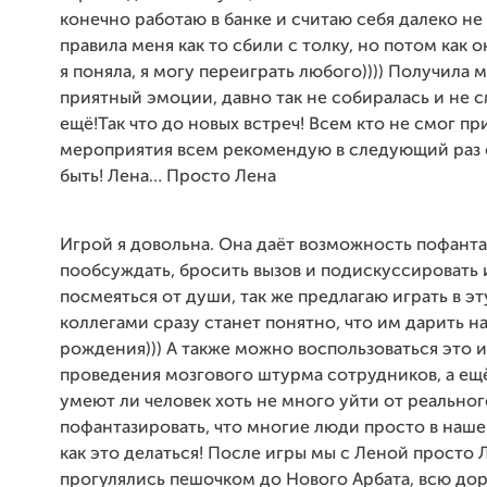
конечно работаю в банке и считаю себя далеко не 
правила меня как то сбили с толку, но потом как он
я поняла, я могу переиграть любого)))) Получила 
приятный эмоции, давно так не собиралась и не с
ещё!Так что до новых встреч! Всем кто не смог пр
мероприятия всем рекомендую в следующий раз 
быть! Лена… Просто Лена
Игрой я довольна. Она даёт возможность пофанта
пообсуждать, бросить вызов и подискуссировать 
посмеяться от души, так же предлагаю играть в эту
коллегами сразу станет понятно, что им дарить н
рождения))) А также можно воспользоваться это 
проведения мозгового штурма сотрудников, а ещ
умеют ли человек хоть не много уйти от реально
пофантазировать, что многие люди просто в наше
как это делаться! После игры мы с Леной просто
прогулялись пешочком до Нового Арбата, всю дор