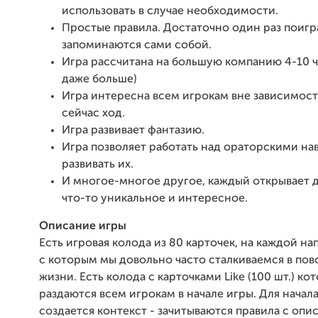
использовать в случае необходимости.
Простые правила. Достаточно один раз поигр
запоминаются сами собой.
Игра рассчитана на большую компанию 4-10 ч
даже больше)
Игра интересна всем игрокам вне зависимости
сейчас ход.
Игра развивает фантазию.
Игра позволяет работать над ораторскими на
развивать их.
И многое-многое другое, каждый открывает д
что-то уникальное и интересное.
Описание игры
Есть игровая колода из 80 карточек, на каждой н
с которым мы довольно часто сталкиваемся в по
жизни. Есть колода с карточками Like (100 шт.) ко
раздаются всем игрокам в начале игры. Для начал
создается контекст - зачитываются правила с опи