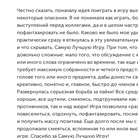
Честно сказать, поначалу идея поиграть в игру выз
некоторые опасения. Я не понимала как играть, б
выступлений перед коллегами, да и в целом наст
пофантазировать не было. Каково же было мое уд
практически сразу я втянулась в эту увлекательну
и что скрывать, Самую Лучшую Игру. При том, что
довольно сложные: мало того, что обсуждение с 
или иного слова ограничено во времени, так еще
требует максимум собранности и четкого предст
голове того или иного предмета, дабы донести с
креативно, понятно и, главное, быстро до членов
Развернулась серьезная борьба за лайки! Все сред
хороши, все шутили, смеялись, подтрунивали как
противников, так и над жюри! Игра позволила «раз
повеселиться, отдохнуть, пофантазировать, посм
и получить массу позитива. Еще долго после мы с
продолжали смеяться, вспоминая то или иное вы
игре. Спасибо за Самую Лучшую Игру!