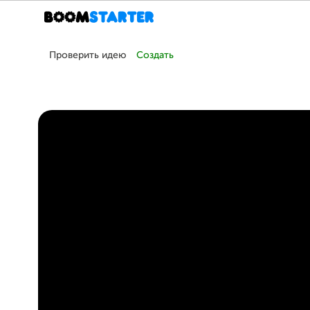
Проверить идею
Создать