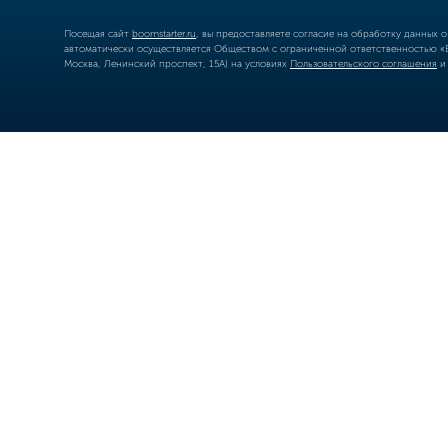
Посещая сайт
boomstarter.ru
, вы предоставляете согласие на обработку данных 
автоматически осуществляется Обществом с ограниченной ответственностью «Б
Москва, Ленинский проспект, 15А) на условиях
Пользовательского соглашения