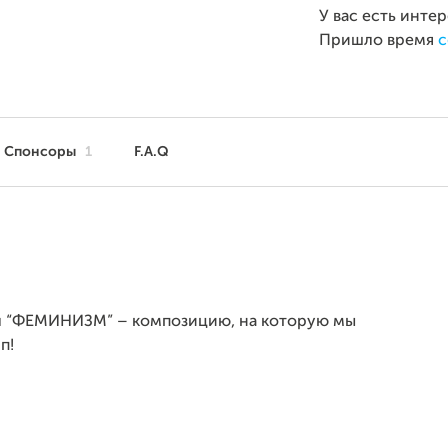
У вас есть инте
Пришло время
с
Спонсоры
1
F.A.Q
гл “ФЕМИНИЗМ” – композицию, на которую мы
п!