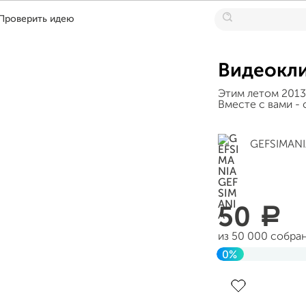
Проверить идею
Видеокл
Этим летом 201
Вместе с вами - 
GEFSIMANI
50
a
из 50 000 собра
0%
Завершен 04 ию