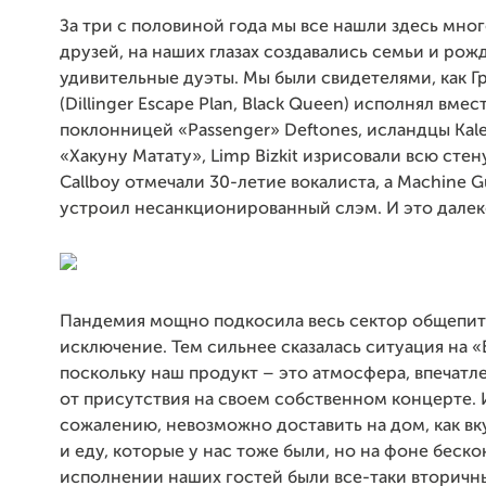
За три с половиной года мы все нашли здесь мно
друзей, на наших глазах создавались семьи и рож
удивительные дуэты. Мы были свидетелями, как Г
(Dillinger Escape Plan, Black Queen) исполнял вмес
поклонницей «Passenger» Deftones, исландцы Kal
«Хакуну Матату», Limp Bizkit изрисовали всю стен
Callboy отмечали 30-летие вокалиста, а Machine G
устроил несанкционированный слэм. И это далеко
Пандемия мощно подкосила весь сектор общепита
исключение. Тем сильнее сказалась ситуация на «
поскольку наш продукт – это атмосфера, впечатл
от присутствия на своем собственном концерте. И
сожалению, невозможно доставить на дом, как вк
и еду, которые у нас тоже были, но на фоне беск
исполнении наших гостей были все-таки вторич