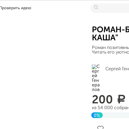
Проверить идею
РОМАН-
КАША"
Роман позитивны
Читать его уютно,
Сергей Ге
200
a
из 54 000 собра
0%
Завершен 25 апр