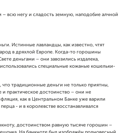
и – всю негу и сладость земную, наподобие алчной
ьги. Истинные лавландцы, как известно, чтят
народ в дряхлой Европе. Когда-то горошины
вете деньгами – они завозились издалека,
а использовались специальные кожаные кошельки-
 что традиционные деньги не только приятны,
 и практическое достоинство – они не
фляция, как в Центральном Банке уже варили
перца - и в королевстве восстанавливался
нкноту, достоинством равную тысяче горошин –
ешочка. На банкноте был изображён полновесный