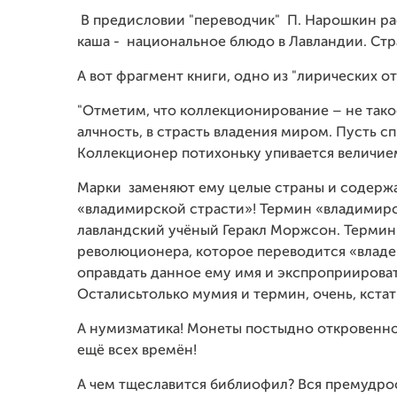
В предисловии "переводчик" П. Нарошкин рас
каша - национальное блюдо в Лавландии. Стра
А вот фрагмент книги, одно из "лирических о
"Отметим, что коллекционирование – не тако
алчность, в страсть владения миром. Пусть сп
Коллекционер потихоньку упивается величие
Марки заменяют ему целые страны и содержа
«владимирской страсти»! Термин «владимирс
лавландский учёный Геракл Моржсон. Термин
революционера, которое переводится «влад
оправдать данное ему имя и экспроприироват
Осталисьтолько мумия и термин, очень, кстат
А нумизматика! Монеты постыдно откровенно 
ещё всех времён!
А чем тщеславится библиофил? Вся премудрос