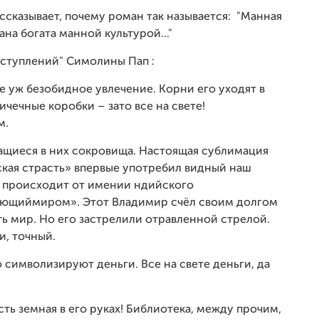
сказывает, почему роман так называется: "Манная
на богата манной культурой..."
тступлений" Симолины Пап :
е уж безобидное увлечение. Корни его уходят в
ичечные коробки – зато все на свете!
м.
щиеся в них сокровища. Настоящая сублимация
кая страсть» впервые употребил видный наш
 происходит от имении ндийского
еющиймиром». Этот Владимир счёл своим долгом
ь мир. Но его застрелили отравленной стрелой.
и, точный.
символизируют деньги. Все на свете деньги, да
ть земная в его руках! Библиотека, между прочим,