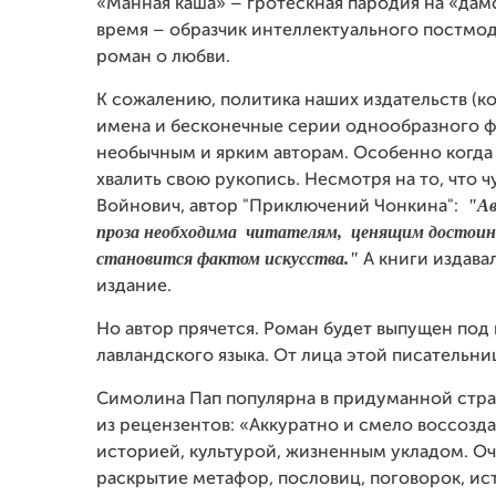
«Манная каша» – гротескная пародия на «дам
время – образчик интеллектуального постмод
роман о любви.
К сожалению, политика наших издательств (к
имена и бесконечные серии однообразного фи
необычным и ярким авторам.
Особенно когда
хвалить свою рукопись. Несмотря на то, что 
"Ав
Войнович, автор "Приключений Чонкина":
проза необходима читателям, ценящим достоин
становится фактом искусства."
А книги издава
издание.
Но автор прячется. Роман будет выпущен под
лавландского языка. От лица этой писательни
Симолина Пап
популярна в придуманной стра
из рецензентов: «
Аккуратно и смело воссозда
историей, культурой, жизненным укладом. О
раскрытие метафор, пословиц, поговорок, ист