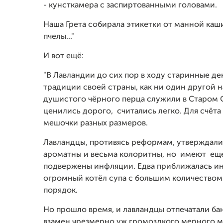
- кунсткамера с заспиртованными головами.
Наша Грета собирала этикетки от манной каш
пчелы..."
И вот ещё:
"В Лавландии до сих пор в ходу старинные ден
традиции своей страны, как ни один другой 
душистого чёрного перца служили в Старом С
ценились дорого, считались легко. Для счёт
мешочки разных размеров.
Лавландцы, противясь реформам, утверждали,
ароматны и весьма колоритны, но имеют еще
подвержены инфляции. Едва приближалась ин
огромный котёл супа с большим количеством 
порядок.
Но прошло время, и лавландцы отпечатали ба
взамен чрезмерно уж громоздкого мерного м