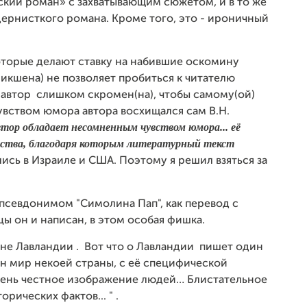
ский роман» с захватывающим сюжетом, и в то же
ернисткого романа. Кроме того, это
-
ироничный
оторые делают ставку на набившие оскомину
кшена) не позволяет пробиться к читателю
 автор слишком скромен(на), чтобы самому(ой)
чувством юмора автора восхищался сам В.Н.
тор обладает несомненным чувством юмора... её
ства, благодаря которым литературный текст
лись в Израиле и США. Поэтому я решил взяться за
 псевдонимом "Симолина Пап", как перевод с
цы он и написан, в этом особая фишка.
не Лавландии . Вот что о Лавландии пишет один
н мир некоей страны, с её специфической
чень честное изображение людей… Блистательное
орических фактов...
" .