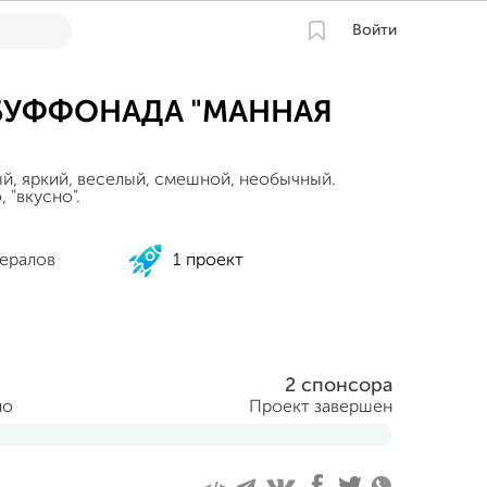
Войти
БУФФОНАДА "МАННАЯ
й, яркий, веселый, смешной, необычный.
 "вкусно".
нералов
1 проект
2 спонсора
но
Проект завершен
еля 2015