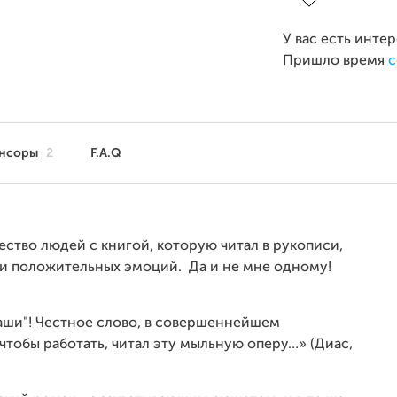
У вас есть инте
Пришло время
с
нсоры
2
F.A.Q
ество людей с книгой, которую читал в рукописи,
 и положительных эмоций. Да и не мне одному!
каши"! Честное слово, в совершеннейшем
 чтобы работать, читал эту мыльную оперу…» (Диас,