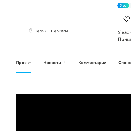
2%
Зав
Пермь
Сериалы
У вас
Приш
Проект
Новости
4
Комментарии
Спон