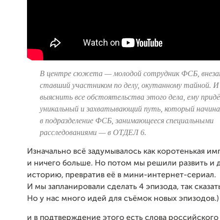
В центре сюжета — молодой сотрудник ФСБ, внеза
ставший участником по делу, окутанному тайной. 
выяснить все обстоятельства этого дела, ему прид
уникальный и захватывающий путь, который начина
в подразделение ФСБ, занимающееся специальными
расследованиями — в ОТДЕЛ 6.
Изначально всё задумывалось как коротенькая им
и ничего больше. Но потом мы решили развить и
историю, превратив её в мини-интернет-сериал.
И мы запланировали сделать 4 эпизода, так сказат
Но у нас много идей для съёмок новых эпизодов.)
и в подтверждение этого есть слова российского