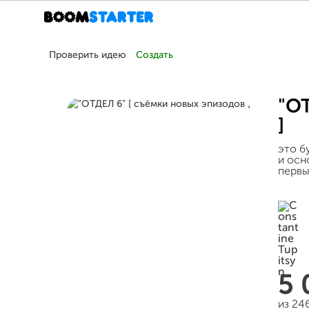
Проверить идею
Создать
"ОТ
]
это б
и осн
первы
5
из 24