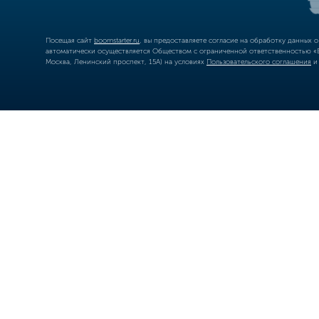
Посещая сайт
boomstarter.ru
, вы предоставляете согласие на обработку данных 
автоматически осуществляется Обществом с ограниченной ответственностью «Б
Москва, Ленинский проспект, 15А) на условиях
Пользовательского соглашения