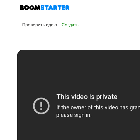
Проверить идею
Создать