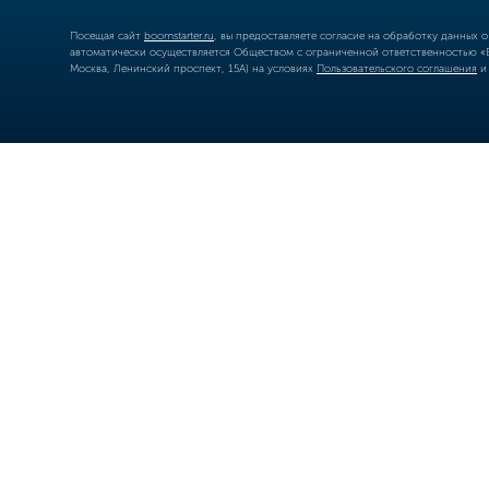
Посещая сайт
boomstarter.ru
, вы предоставляете согласие на обработку данных 
автоматически осуществляется Обществом с ограниченной ответственностью «Б
Москва, Ленинский проспект, 15А) на условиях
Пользовательского соглашения